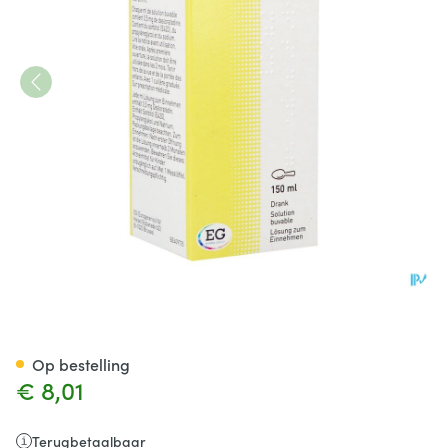
Desloratadine EG 0,5 Mg/Ml D
Op bestelling
€ 8,01
Terugbetaalbaar