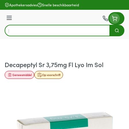
Ga naar de inhoud
Apothekersadvies
Snelle beschikbaarheid
Menu
Zoek
Product, merk, categorie...
Decapeptyl Sr 3,75mg Fl Lyo Im Sol
Geneesmiddel
Op voorschrift