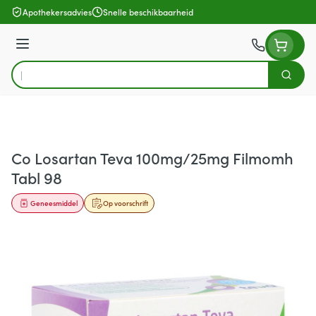
Ga naar de inhoud
Apothekersadvies
Snelle beschikbaarheid
Menu
Zoek
Product, merk, categorie...
Co Losartan Teva 100mg/25mg Filmomh
Tabl 98
Geneesmiddel
Op voorschrift