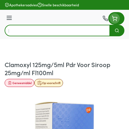
Ga naar de inhoud
Apothekersadvies
Snelle beschikbaarheid
Menu
Zoek
Product, merk, categorie...
Clamoxyl 125mg/5ml Pdr Voor Siroop
25mg/ml Fl100ml
Geneesmiddel
Op voorschrift