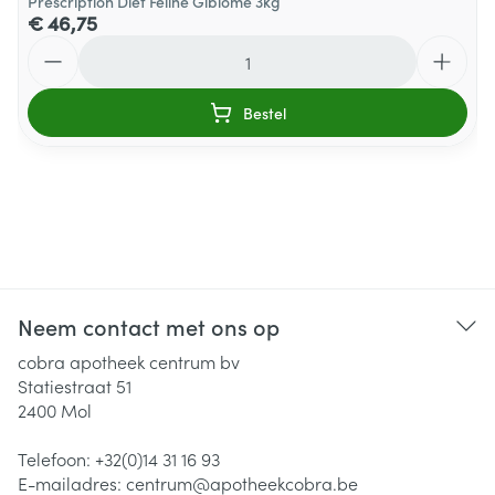
Prescription Diet Feline Gibiome 3kg
€ 46,75
Aantal
Bestel
Neem contact met ons op
cobra apotheek centrum bv
Statiestraat 51
2400
Mol
Telefoon:
+32(0)14 31 16 93
E-mailadres:
centrum@
apotheekcobra.be