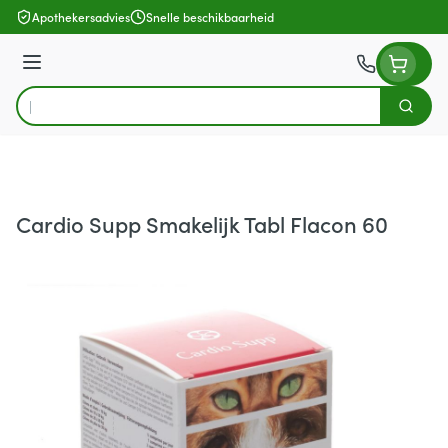
Ga naar de inhoud
Apothekersadvies
Snelle beschikbaarheid
Menu
Zoek
Product, merk, categorie...
Cardio Supp Smakelijk Tabl Flacon 60