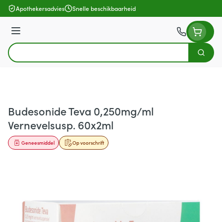
Ga naar de inhoud
Apothekersadvies
Snelle beschikbaarheid
Menu
Zoek
Product, merk, categorie...
Budesonide Teva 0,250mg/ml
Vernevelsusp. 60x2ml
Geneesmiddel
Op voorschrift