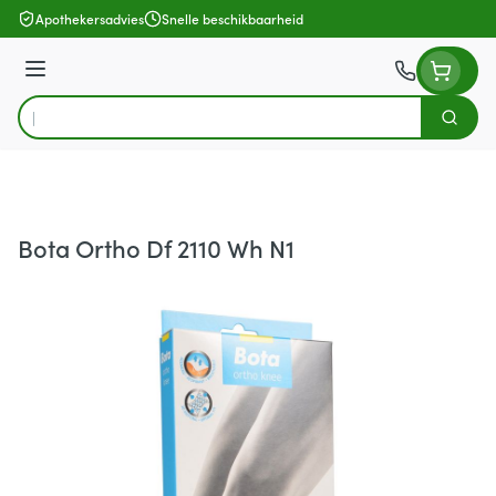
Ga naar de inhoud
Apothekersadvies
Snelle beschikbaarheid
Menu
Zoek
Product, merk, categorie...
Bota Ortho Df 2110 Wh N1