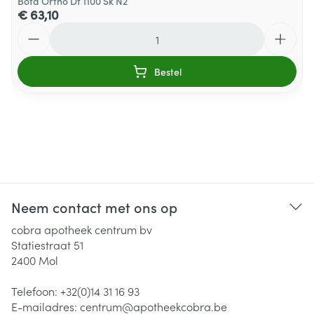
Bota Ortho Df 1100 Sk N2
€ 63,10
Aantal
Bestel
Neem contact met ons op
cobra apotheek centrum bv
Statiestraat 51
2400
Mol
Telefoon:
+32(0)14 31 16 93
E-mailadres:
centrum@
apotheekcobra.be