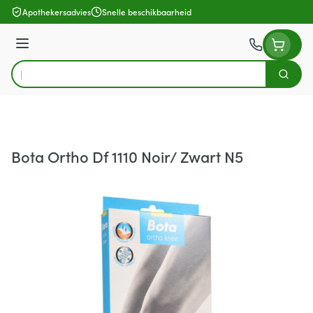
Ga naar de inhoud
Apothekersadvies
Snelle beschikbaarheid
Menu
Zoek
Product, merk, categorie...
Bota Ortho Df 1110 Noir/ Zwart N5