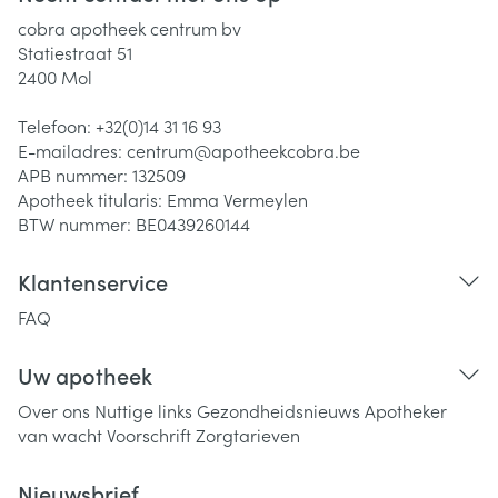
cobra apotheek centrum bv
Statiestraat 51
2400
Mol
Telefoon:
+32(0)14 31 16 93
E-mailadres:
centrum@
apotheekcobra.be
APB nummer:
132509
Apotheek titularis:
Emma Vermeylen
BTW nummer:
BE0439260144
Klantenservice
FAQ
Uw apotheek
Over ons
Nuttige links
Gezondheidsnieuws
Apotheker
van wacht
Voorschrift
Zorgtarieven
Nieuwsbrief