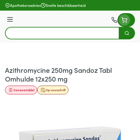
Ga naar de inhoud
Apothekersadvies
Snelle beschikbaarheid
Menu
Zoek
Product, merk, categorie...
Azithromycine 250mg Sandoz Tabl
Omhulde 12x250 mg
Geneesmiddel
Op voorschrift