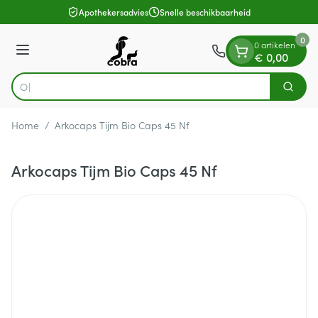
Dia 1 van 1
Ga naar de inhoud
Apothekersadvies
Snelle beschikbaarheid
0
0 artikelen
Menu
€ 0,00
Zoek
Product, merk, categorie...
Home
/
Arkocaps Tijm Bio Caps 45 Nf
Arkocaps Tijm Bio Caps 45 Nf