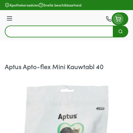
Ga naar de inhoud
Apothekersadvies
Snelle beschikbaarheid
Menu
Zoek
Product, merk, categorie...
Aptus Apto-flex Mini Kauwtabl 40