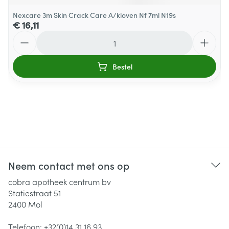
Nexcare 3m Skin Crack Care A/kloven Nf 7ml N19s
€ 16,11
Aantal
Bestel
Neem contact met ons op
cobra apotheek centrum bv
Statiestraat 51
2400
Mol
Telefoon:
+32(0)14 31 16 93