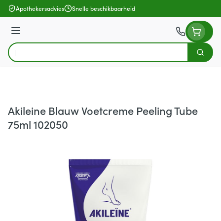
Ga naar de inhoud
Apothekersadvies
Snelle beschikbaarheid
Menu
Zoek
Product, merk, categorie...
Akileine Blauw Voetcreme Peeling Tube
75ml 102050