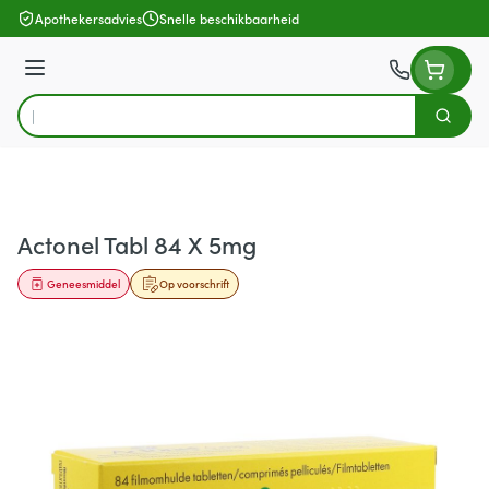
Ga naar de inhoud
Apothekersadvies
Snelle beschikbaarheid
Menu
Zoek
Product, merk, categorie...
Actonel Tabl 84 X 5mg
Geneesmiddel
Op voorschrift