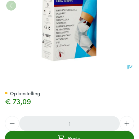
Actimove Epimotion Xs
Op bestelling
€ 73,09
Aantal
Bestel