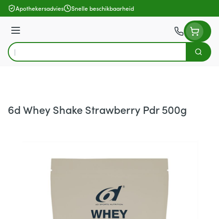
Ga naar de inhoud
Apothekersadvies
Snelle beschikbaarheid
Menu
Zoek
Product, merk, categorie...
6d Whey Shake Strawberry Pdr 500g