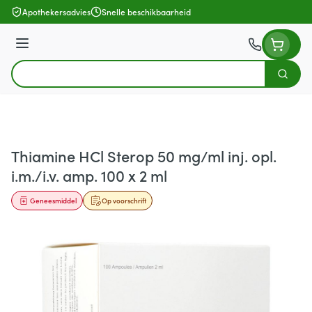
Ga naar de inhoud
Apothekersadvies
Snelle beschikbaarheid
Menu
Zoek
Product, merk, categorie...
Thiamine HCl Sterop 50 mg/ml inj. opl.
i.m./i.v. amp. 100 x 2 ml
Geneesmiddel
Op voorschrift