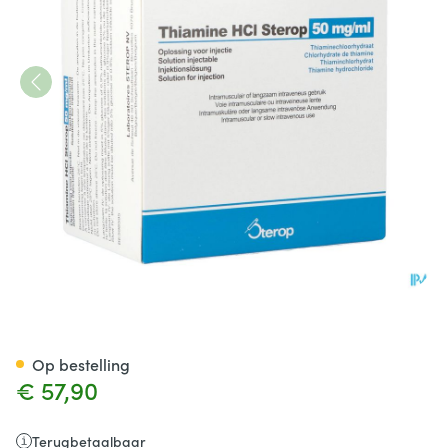
Thiamine HCl Sterop 50 mg/ml i
Op bestelling
€ 57,90
Terugbetaalbaar