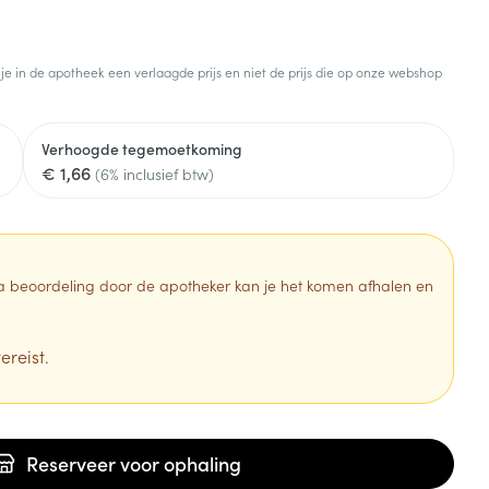
 je in de apotheek een verlaagde prijs en niet de prijs die op onze webshop
Verhoogde tegemoetkoming
€ 1,66
(6% inclusief btw)
 Na beoordeling door de apotheker kan je het komen afhalen en
ereist.
Reserveer
voor ophaling