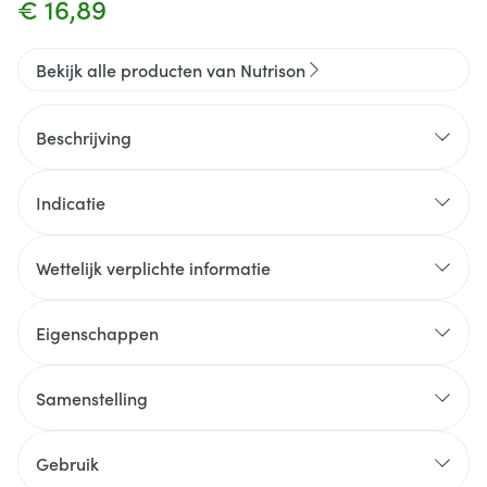
€ 16,89
Bekijk alle producten van Nutrison
Beschrijving
Nutrison Energy Multi Fibre is een voeding voor
medisch gebruik
Indicatie
Wettelijk verplichte informatie
soja, melk en vis.
Eigenschappen
Zonder gluten
Vanaf 3 jaar
Samenstelling
Gebruik