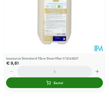
Kamertemperatuur (15°C -
Behoud
25°C)
Isosource Standard Fibre Smartflex 1l 12143837
€ 9,61
Aantal
Bestel