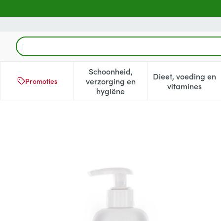
Ga naar de inhoud
Product, merk, categorie...
Schoonheid,
Dieet, voeding en
verzorging en
Promoties
Toon submenu voor Schoonheid
Toon subm
vitamines
hygiëne
Femilyane Wh Gel Reinigend