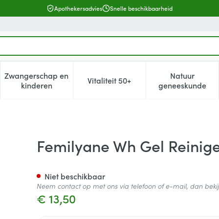
Apothekersadvies
Snelle beschikbaarheid
Zwangerschap en
Natuur
Vitaliteit 50+
, verzorging en hygiëne categorie
enu voor Dieet, voeding en vitamines categorie
Toon submenu voor Zwangerschap en kinderen cat
Toon submenu voor Vitaliteit 5
Toon subm
kinderen
geneeskunde
 Physio. 400ml
Femilyane Wh Gel Reinig
Niet beschikbaar
Neem contact op met ons via telefoon of e-mail, dan bek
€ 13,50