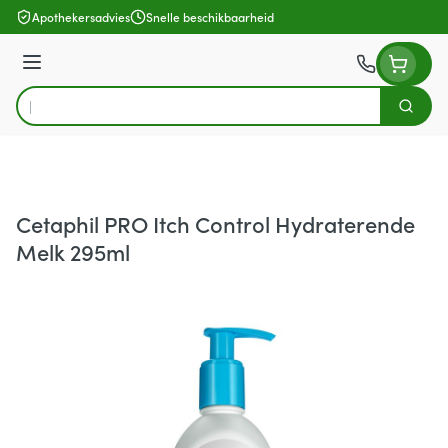
Ga naar de inhoud
Apothekersadvies
Snelle beschikbaarheid
Menu
Zoek
Product, merk, categorie...
Cetaphil PRO Itch Control Hydraterende
Melk 295ml