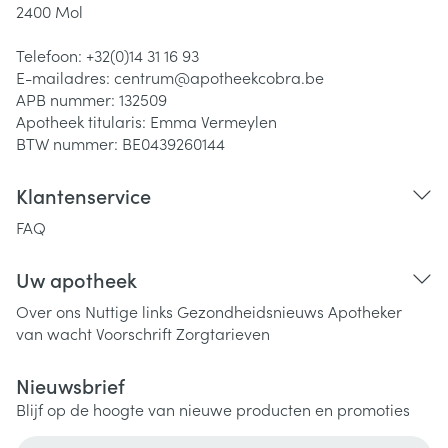
2400
Mol
Telefoon:
+32(0)14 31 16 93
E-mailadres:
centrum@
apotheekcobra.be
APB nummer:
132509
Apotheek titularis:
Emma Vermeylen
BTW nummer:
BE0439260144
Klantenservice
FAQ
Uw apotheek
Over ons
Nuttige links
Gezondheidsnieuws
Apotheker
van wacht
Voorschrift
Zorgtarieven
Nieuwsbrief
Blijf op de hoogte van nieuwe producten en promoties
E-mail adres