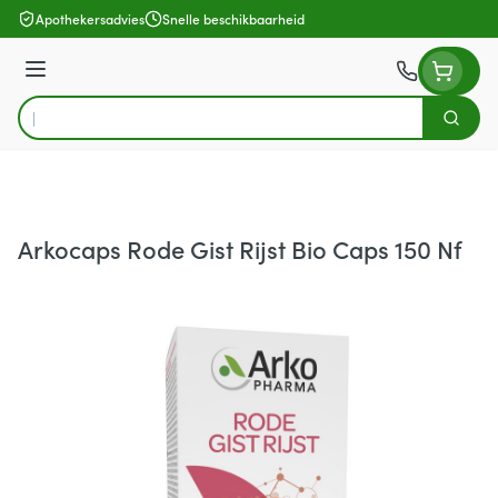
Ga naar de inhoud
Apothekersadvies
Snelle beschikbaarheid
Menu
Zoek
Product, merk, categorie...
Arkocaps Rode Gist Rijst Bio Caps 150 Nf