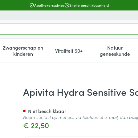
Apothekersadvies
Snelle beschikbaarheid
Zwangerschap en
Natuur
Vitaliteit 50+
, verzorging en hygiëne categorie
enu voor Dieet, voeding en vitamines categorie
Toon submenu voor Zwangerschap en kinderen cat
Toon submenu voor Vitaliteit 5
Toon subm
kinderen
geneeskunde
th. Face Cr Spf50+ 50ml
Apivita Hydra Sensitive S
Niet beschikbaar
Neem contact op met ons via telefoon of e-mail, dan bek
€ 22,50