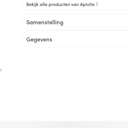
Bekijk alle producten van Apivita
Samenstelling
Gegevens
 met de tabtoets. Je kunt de carrousel overslaan of direct na