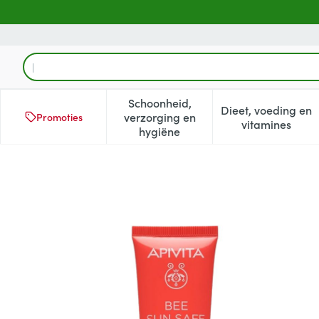
Ga naar de inhoud
Product, merk, categorie...
Schoonheid,
Dieet, voeding en
verzorging en
Promoties
Toon submenu voor Schoonheid
Toon subm
vitamines
hygiëne
Apivita Hydra Sensitive Soo