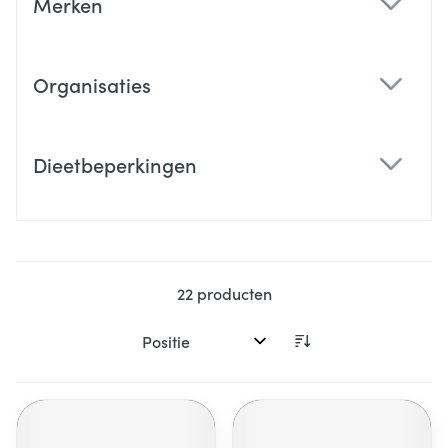
Merken
filter
Organisaties
filter
Dieetbeperkingen
filter
22
producten
Sorteer op: