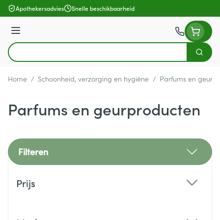
Ga naar de inhoud
Apothekersadvies
Snelle beschikbaarheid
Menu
Zoek
Product, merk, categorie...
Home
/
Schoonheid, verzorging en hygiëne
/
Parfums en geurp
Parfums en geurproducten
Filteren
Doorgaan naar productlijst
Prijs
filter