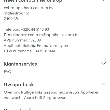
cobra apotheek centrum bv
Statiestraat 51
2400
Mol
Telefoon:
+32(0)14 31 16 93
E-mailadres:
centrum@
apotheekcobra.be
APB nummer:
132509
Apotheek titularis:
Emma Vermeylen
BTW nummer:
BE0439260144
Klantenservice
FAQ
Uw apotheek
Over ons
Nuttige links
Gezondheidsnieuws
Apotheker
van wacht
Voorschrift
Zorgtarieven