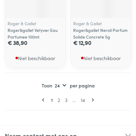
Roger & Gallet
Roger & Gallet
Roger&gallet Vetyver Eau
Roger&gallet Neroli Parfum
Parfumee 100ml
Solide Concrete 5g
€ 38,90
€ 12,90
Niet beschikbaar
Niet beschikbaar
Toon
per pagina
Pagina's
U lees momenteel pagina
Pagina
Pagina
Pagina
1
2
3
...
14
Neem contact met ons op