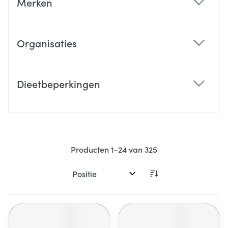
Merken
filter
Organisaties
filter
Dieetbeperkingen
filter
Producten
1
-
24
van
325
Sorteer op: