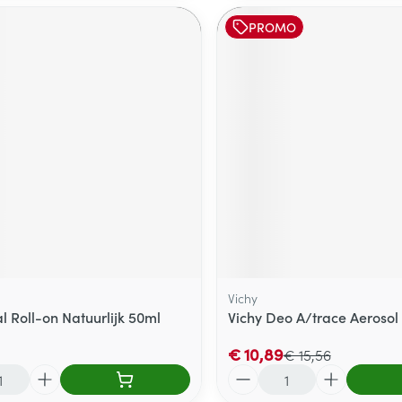
PROMO
Vichy
al Roll-on Natuurlijk 50ml
Vichy Deo A/trace Aerosol
€ 10,89
€ 15,56
Aantal