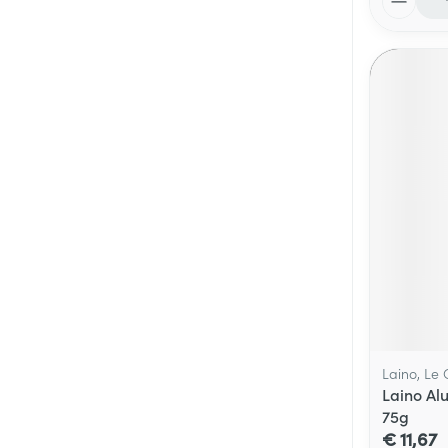
Laino, Le
Laino Al
75g
€ 11,67