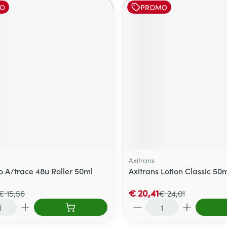
O
PROMO
Axitrans
o A/trace 48u Roller 50ml
Axitrans Lotion Classic 50
€ 20,41
€ 15,56
€ 24,01
Aantal