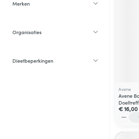
Merken
filter
Organisaties
filter
Dieetbeperkingen
filter
Avene
Avene B
Doeltref
€ 16,00
Aantal