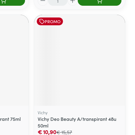
PROMO
Vichy
irant 75ml
Vichy Deo Beauty A/transpirant 48u
50ml
€ 10,90
€ 15,57