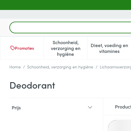
Ga naar de inhoud
Product, merk, categorie...
Schoonheid,
Dieet, voeding en
verzorging en
Promoties
Toon submenu voor Schoonheid
Toon subm
vitamines
hygiëne
Home
/
Schoonheid, verzorging en hygiëne
/
Lichaamsverzor
Deodorant
Doorgaan naar productlijst
Produc
Prijs
filter