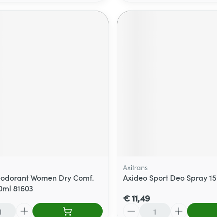
Axitrans
eodorant Women Dry Comf.
Axideo Sport Deo Spray 1
0ml 81603
€ 11,49
Aantal