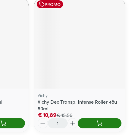
PROMO
Vichy
ml
Vichy Deo Transp. Intense Roller 48u
50ml
€ 10,89
€ 15,56
Aantal