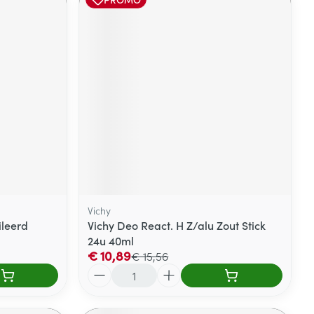
Vichy
ileerd
Vichy Deo React. H Z/alu Zout Stick
24u 40ml
€ 10,89
€ 15,56
Aantal