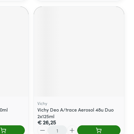
Vichy
50ml
Vichy Deo A/trace Aerosol 48u Duo
2x125ml
€ 26,25
Aantal