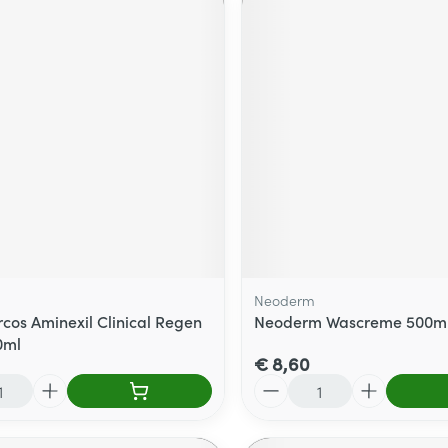
Neoderm
rcos Aminexil Clinical Regen
Neoderm Wascreme 500m
0ml
€ 8,60
Aantal