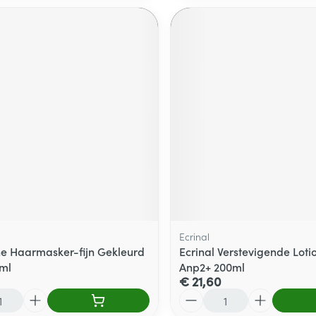
Ecrinal
ne Haarmasker-fijn Gekleurd
Ecrinal Verstevigende Lot
ml
Anp2+ 200ml
€ 21,60
Aantal