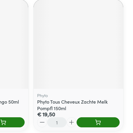
Phyto
ngo 50ml
Phyto Tous Cheveux Zachte Melk
Pompfl 150ml
€ 19,50
Aantal