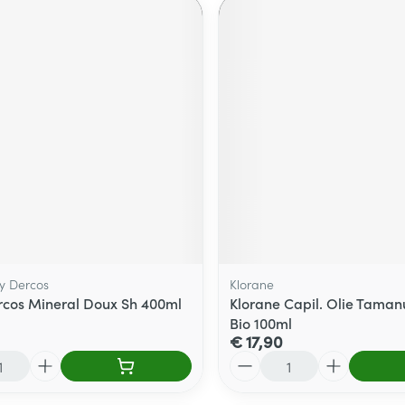
hy Dercos
Klorane
rcos Mineral Doux Sh 400ml
Klorane Capil. Olie Tama
Bio 100ml
€ 17,90
Aantal