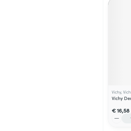
Vichy, Vic
Vichy De
€ 16,58
Aantal