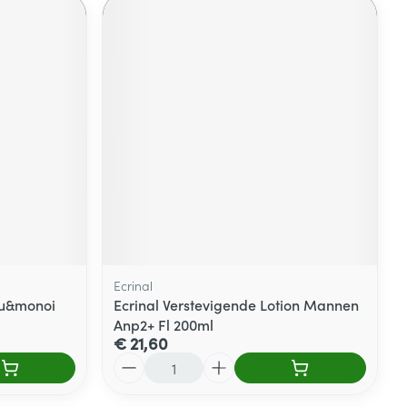
Ecrinal
nu&monoi
Ecrinal Verstevigende Lotion Mannen
Anp2+ Fl 200ml
€ 21,60
Aantal