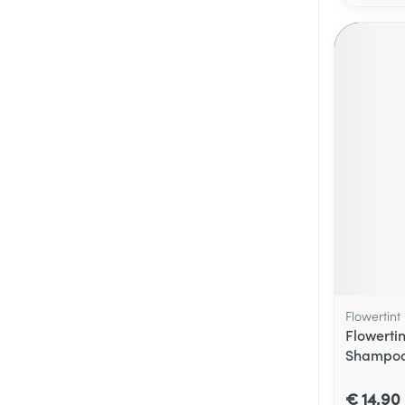
Flowertint
Flowerti
Shampoo
€ 14,90