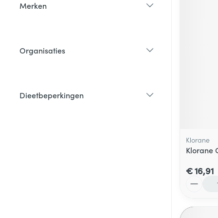
Merken
filter
Organisaties
filter
Dieetbeperkingen
filter
Klorane
Klorane 
€ 16,91
Aantal