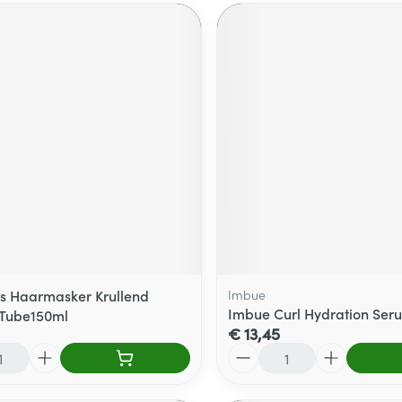
ls Haarmasker Krullend
Imbue
Imbue Curl Hydration Ser
 Tube150ml
€ 13,45
Aantal