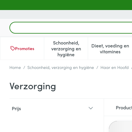
Ga naar de inhoud
Product, merk, categorie...
Schoonheid,
Dieet, voeding en
verzorging en
Promoties
Toon submenu voor Schoonheid
Toon subm
vitamines
hygiëne
Home
/
Schoonheid, verzorging en hygiëne
/
Haar en Hoofd
Verzorging
Doorgaan naar productlijst
Produc
Prijs
filter