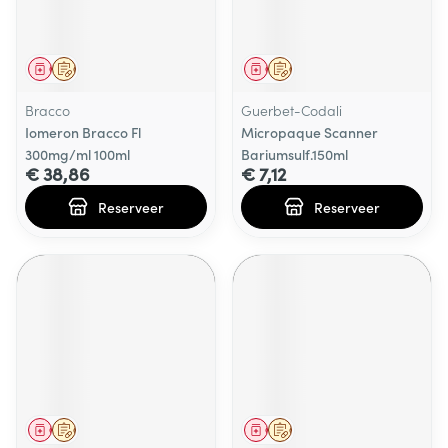
Geneesmiddel
Op voorschrift
Geneesmiddel
Op voorschrift
Bracco
Guerbet-Codali
Iomeron Bracco Fl
Micropaque Scanner
300mg/ml 100ml
Bariumsulf.150ml
€ 38,86
€ 7,12
Reserveer
Reserveer
Geneesmiddel
Op voorschrift
Geneesmiddel
Op voorschrift