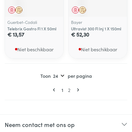
Geneesmiddel
Op voorschrift
Geneesmiddel
Op voorschrift
Guerbet-Codali
Bayer
Telebrix Gastro Fl 1 X 50ml
Ultravist 300 Fl Inj 1 X 150ml
€ 13,57
€ 52,30
Niet beschikbaar
Niet beschikbaar
Toon
per pagina
Pagina's
U lees momenteel pagina
Pagina
1
2
Neem contact met ons op