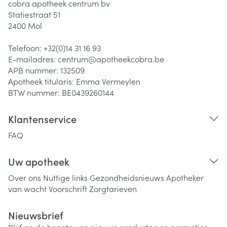
cobra apotheek centrum bv
Statiestraat 51
2400
Mol
Telefoon:
+32(0)14 31 16 93
E-mailadres:
centrum@
apotheekcobra.be
APB nummer:
132509
Apotheek titularis:
Emma Vermeylen
BTW nummer:
BE0439260144
Klantenservice
FAQ
Uw apotheek
Over ons
Nuttige links
Gezondheidsnieuws
Apotheker
van wacht
Voorschrift
Zorgtarieven
Nieuwsbrief