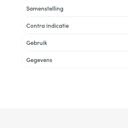
Samenstelling
Contra indicatie
Gebruik
Gegevens
 met de tabtoets. Je kunt de carrousel overslaan of direct na