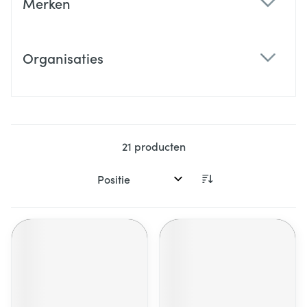
Merken
filter
Organisaties
filter
21
producten
Sorteer op: