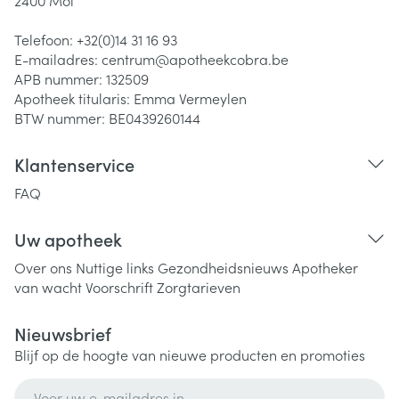
2400
Mol
Telefoon:
+32(0)14 31 16 93
E-mailadres:
centrum@
apotheekcobra.be
APB nummer:
132509
Apotheek titularis:
Emma Vermeylen
BTW nummer:
BE0439260144
Klantenservice
FAQ
Uw apotheek
Over ons
Nuttige links
Gezondheidsnieuws
Apotheker
van wacht
Voorschrift
Zorgtarieven
Nieuwsbrief
Blijf op de hoogte van nieuwe producten en promoties
E-mail adres