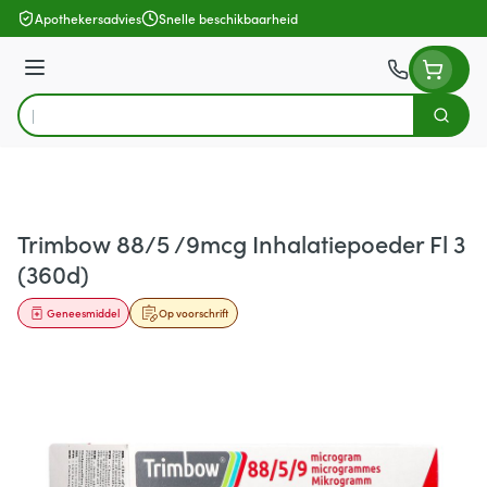
Ga naar de inhoud
Apothekersadvies
Snelle beschikbaarheid
Menu
Zoek
Product, merk, categorie...
Trimbow 88/5 /9mcg Inhalatiepoeder Fl 3
(360d)
Geneesmiddel
Op voorschrift