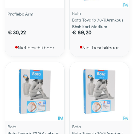
Bota
Proflebo Arm
Bota Tovarix 70/ii Armkous
Bhsh Kort Medium
€ 30,22
€ 89,20
Niet beschikbaar
Niet beschikbaar
Bota
Bota
Bota Tovarix 70/ii Armkous
Bota Tovarix 70/ii Armkous