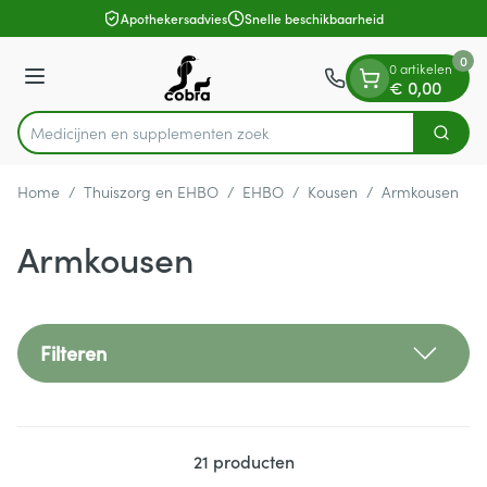
Dia 1 van 1
Ga naar de inhoud
Apothekersadvies
Snelle beschikbaarheid
0
0 artikelen
Menu
€ 0,00
Medicijnen en
Zoek
Product, merk, categorie...
Home
/
Thuiszorg en EHBO
/
EHBO
/
Kousen
/
Armkousen
Armkousen
Filteren
21
producten