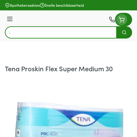
Ga naar de inhoud
Apothekersadvies
Snelle beschikbaarheid
Menu
Zoek
Product, merk, categorie...
Tena Proskin Flex Super Medium 30