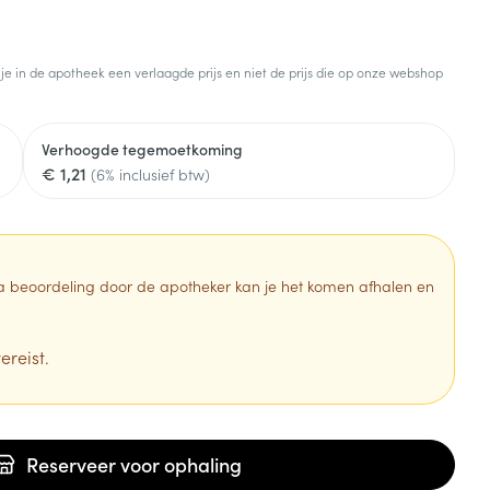
 je in de apotheek een verlaagde prijs en niet de prijs die op onze webshop
Verhoogde tegemoetkoming
€ 1,21
(6% inclusief btw)
 Na beoordeling door de apotheker kan je het komen afhalen en
ereist.
Reserveer
voor ophaling