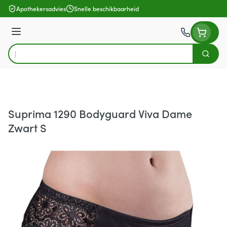
Ga naar de inhoud
Apothekersadvies
Snelle beschikbaarheid
Menu
Zoek
Product, merk, categorie...
Suprima 1290 Bodyguard Viva Dame
Zwart S