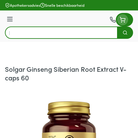
Ga naar de inhoud
Apothekersadvies
Snelle beschikbaarheid
Menu
Zoek
Product, merk, categorie...
Solgar Ginseng Siberian Root Extract V-
caps 60