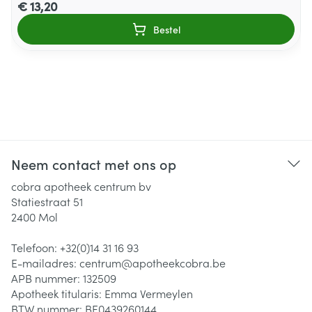
€ 13,20
Bestel
Neem contact met ons op
cobra apotheek centrum bv
Statiestraat 51
2400
Mol
Telefoon:
+32(0)14 31 16 93
E-mailadres:
centrum@
apotheekcobra.be
APB nummer:
132509
Apotheek titularis:
Emma Vermeylen
BTW nummer:
BE0439260144