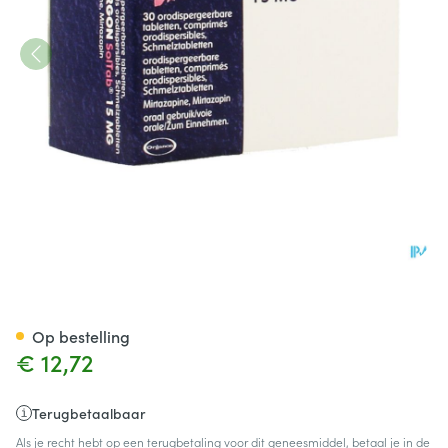
Remergon Sol Tabl 15mg Com
Op bestelling
€ 12,72
Terugbetaalbaar
Als je recht hebt op een terugbetaling voor dit geneesmiddel, betaal je in de