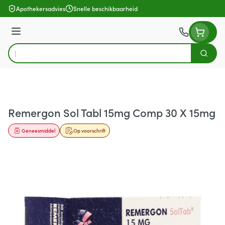
Ga naar de inhoud
Apothekersadvies
Snelle beschikbaarheid
Menu
Zoek
Product, merk, categorie...
Remergon Sol Tabl 15mg Comp 30 X 15mg
Geneesmiddel
Op voorschrift