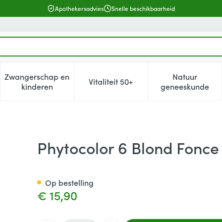
Apothekersadvies
Snelle beschikbaarheid
Zwangerschap en
Natuur
Vitaliteit 50+
, verzorging en hygiëne categorie
enu voor Dieet, voeding en vitamines categorie
Toon submenu voor Zwangerschap en kinderen cat
Toon submenu voor Vitaliteit 5
Toon subm
kinderen
geneeskunde
Phytocolor 6 Blond Fonce
Op bestelling
€ 15,90