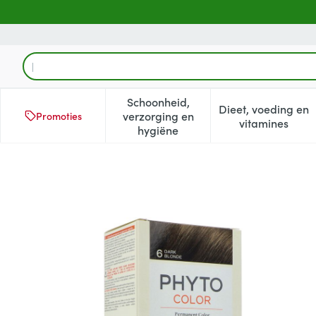
Ga naar de inhoud
Product, merk, categorie...
Schoonheid,
Dieet, voeding en
verzorging en
Promoties
Toon submenu voor Schoonheid
Toon subm
vitamines
hygiëne
Phytocolor 6 Blond Fonce