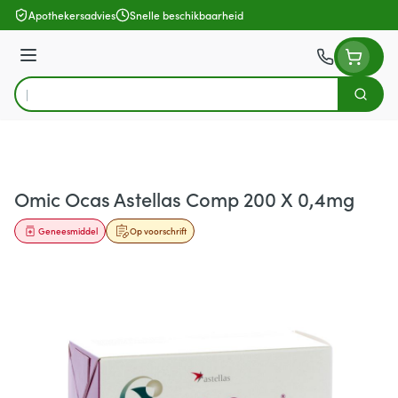
Ga naar de inhoud
Apothekersadvies
Snelle beschikbaarheid
Menu
Zoek
Product, merk, categorie...
Omic Ocas Astellas Comp 200 X 0,4mg
Geneesmiddel
Op voorschrift