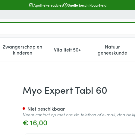
Apothekersadvies
Snelle beschikbaarheid
Zwangerschap en
Natuur
Vitaliteit 50+
, verzorging en hygiëne categorie
enu voor Dieet, voeding en vitamines categorie
Toon submenu voor Zwangerschap en kinderen cat
Toon submenu voor Vitaliteit 5
Toon subm
kinderen
geneeskunde
Myo Expert Tabl 60
Niet beschikbaar
Neem contact op met ons via telefoon of e-mail, dan bek
€ 16,00