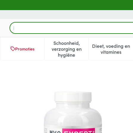
Ga naar de inhoud
Product, merk, categorie...
Schoonheid,
Dieet, voeding en
verzorging en
Promoties
Toon submenu voor Schoonheid
Toon subm
vitamines
hygiëne
Myo Expert Tabl 60