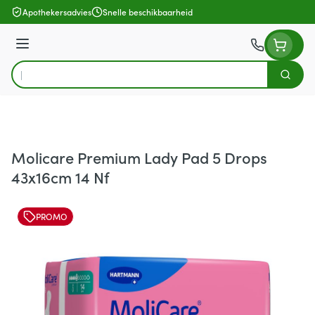
Ga naar de inhoud
Apothekersadvies
Snelle beschikbaarheid
Menu
Zoek
Product, merk, categorie...
Molicare Premium Lady Pad 5 Drops
43x16cm 14 Nf
PROMO