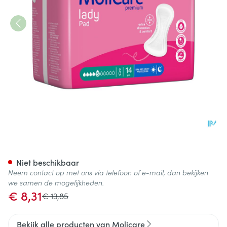
Molicare Premium Lady Pad 5
Niet beschikbaar
Neem contact op met ons via telefoon of e-mail, dan bekijken
we samen de mogelijkheden.
Promotie prijs
€ 8,31
Adviesprijs
€ 13,85
Bekijk alle producten van Molicare