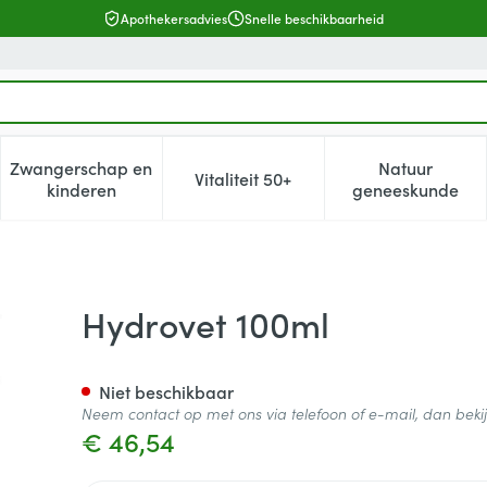
Apothekersadvies
Snelle beschikbaarheid
Zwangerschap en
Natuur
Vitaliteit 50+
, verzorging en hygiëne categorie
enu voor Dieet, voeding en vitamines categorie
Toon submenu voor Zwangerschap en kinderen cat
Toon submenu voor Vitaliteit 5
Toon subm
kinderen
geneeskunde
Hydrovet 100ml
Niet beschikbaar
Neem contact op met ons via telefoon of e-mail, dan bek
€ 46,54