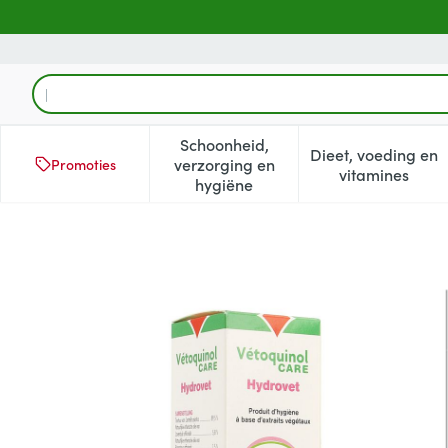
Ga naar de inhoud
Product, merk, categorie...
Schoonheid,
Dieet, voeding en
verzorging en
Promoties
Toon submenu voor Schoonheid
Toon subm
vitamines
hygiëne
Hydrovet 100ml