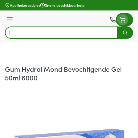
Ga naar de inhoud
Apothekersadvies
Snelle beschikbaarheid
Menu
Zoek
Product, merk, categorie...
Gum Hydral Mond Bevochtigende Gel
50ml 6000