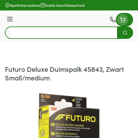
Ga naar de inhoud
Apothekersadvies
Snelle beschikbaarheid
Menu
Zoek
Product, merk, categorie...
Futuro Deluxe Duimspalk 45843, Zwart
Small/medium