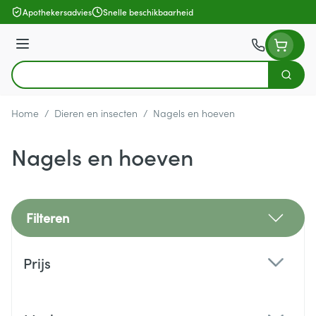
Ga naar de inhoud
Apothekersadvies
Snelle beschikbaarheid
Menu
Zoek
Product, merk, categorie...
Home
/
Dieren en insecten
/
Nagels en hoeven
Nagels en hoeven
Filteren
Doorgaan naar productlijst
Prijs
filter