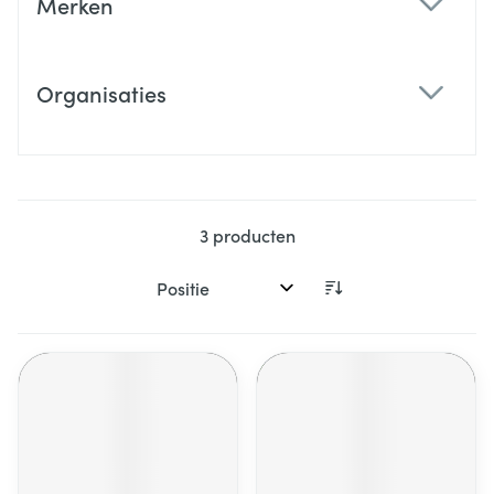
Merken
filter
Organisaties
filter
3
producten
Sorteer op: