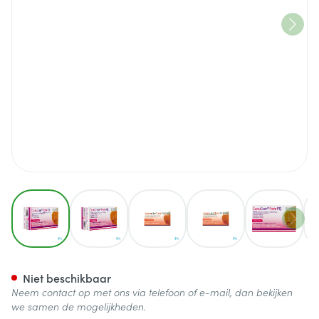
View larger image
View larger image
View larger image
View larger image
View lar
Curcucran Forte Pq Filmomh 
Niet beschikbaar
Neem contact op met ons via telefoon of e-mail, dan bekijken
we samen de mogelijkheden.