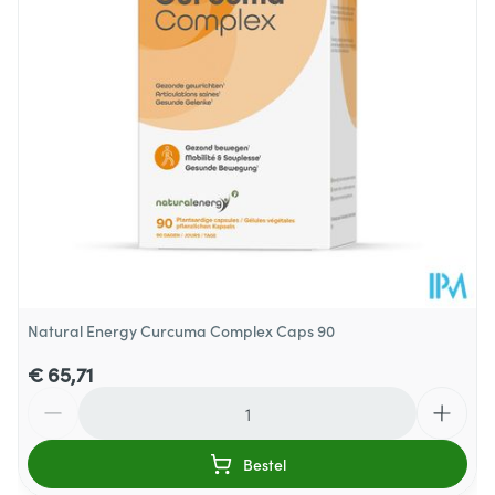
Glutenvrij, Lactosevrij,
Dieetbeperkingen
Suikervrij, Zonder zout
Kamertemperatuur (15°C -
Behoud
25°C)
Natural Energy Curcuma Complex Caps 90
€ 65,71
Aantal
Bestel