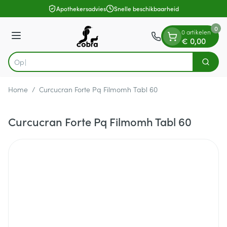
Dia 1 van 1
Ga naar de inhoud
Apothekersadvies
Snelle beschikbaarheid
0
0 artikelen
Menu
€ 0,00
Op zoe
Zoek
Product, merk, categorie...
Home
/
Curcucran Forte Pq Filmomh Tabl 60
Curcucran Forte Pq Filmomh Tabl 60