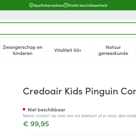
Apothekersadvies
Snelle beschikbaarheid
Zwangerschap en
Natuur
Vitaliteit 50+
, verzorging en hygiëne categorie
enu voor Dieet, voeding en vitamines categorie
Toon submenu voor Zwangerschap en kinderen cat
Toon submenu voor Vitaliteit 5
Toon subm
kinderen
geneeskunde
ressor
Credoair Kids Pinguin C
Niet beschikbaar
Neem contact op met ons via telefoon of e-mail, dan bek
€ 99,95