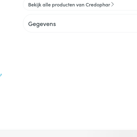
Bekijk alle producten van Credophar
Gegevens
 met de tabtoets. Je kunt de carrousel overslaan of direct na