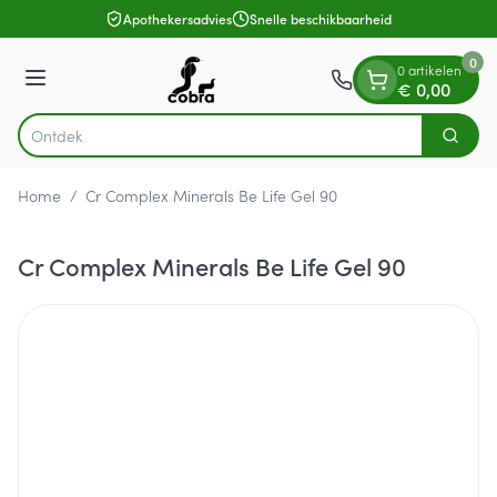
Dia 1 van 1
Ga naar de inhoud
Apothekersadvies
Snelle beschikbaarheid
0
0 artikelen
Menu
€ 0,00
Zoek
Product, merk, categorie...
Home
/
Cr Complex Minerals Be Life Gel 90
Cr Complex Minerals Be Life Gel 90